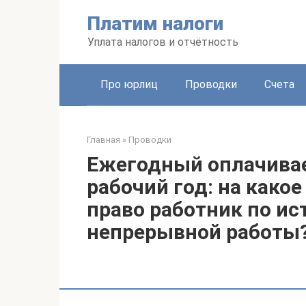
Перейти
Платим налоги
к
контенту
Уплата налогов и отчётность
Про юрлиц
Проводки
Счета
Главная
»
Проводки
Ежегодный оплачивае
рабочий год: на како
право работник по ис
непрерывной работы