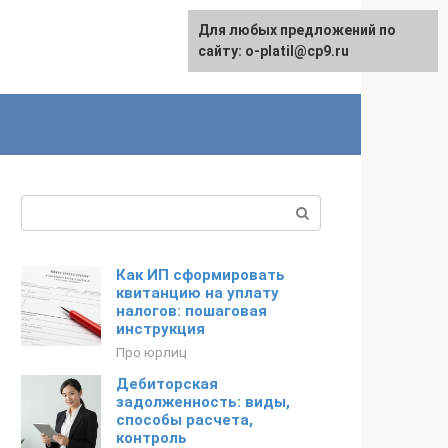
Для любых предложений по
сайту: o-platil@cp9.ru
Поиск:
Как ИП сформировать
квитанцию на уплату
налогов: пошаговая
инструкция
Про юрлиц
Дебиторская
задолженность: виды,
способы расчета,
контроль