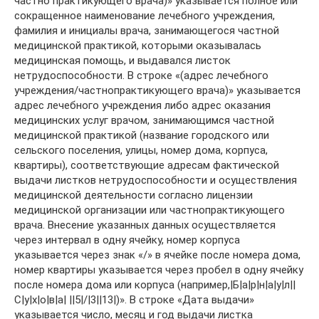
частно практикующего врача)» указывается полное или
сокращенное наименование лечебного учреждения,
фамилия и инициалы врача, занимающегося частной
медицинской практикой, которыми оказывалась
медицинская помощь, и выдавался листок
нетрудоспособности. В строке «(адрес лечебного
учреждения/частнопрактикующего врача)» указывается
адрес лечебного учреждения либо адрес оказания
медицинских услуг врачом, занимающимся частной
медицинской практикой (название городского или
сельского поселения, улицы, номер дома, корпуса,
квартиры), соответствующие адресам фактической
выдачи листков нетрудоспособности и осуществления
медицинской деятельности согласно лицензии
медицинской организации или частнопрактикующего
врача. Внесение указанных данных осуществляется
через интервал в одну ячейку, номер корпуса
указывается через знак «/» в ячейке после номера дома,
номер квартиры указывается через пробел в одну ячейку
после номера дома или корпуса (например,|Б|а|р|н|а|у|л|⁭|
С|у|х|о|в|а| |⁭|5|/|3|⁭|13|)». В строке «Дата выдачи»
указывается число, месяц и год выдачи листка