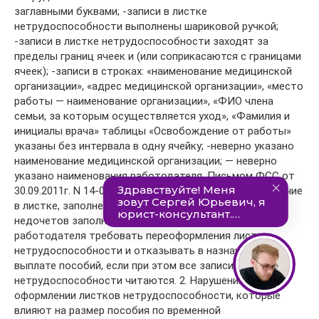
заглавными буквами; -записи в листке
нетрудоспособности выполнены шариковой ручкой;
-записи в листке нетрудоспособности заходят за
пределы границ ячеек и (или соприкасаются с границами
ячеек); -записи в строках: «наименование медицинской
организации», «адрес медицинской организации», «место
работы — наименование организации», «ФИО члена
семьи, за которым осуществляется уход», «Фамилия и
инициалы врача» таблицы «Освобождение от работы»
указаны без интервала в одну ячейку; -неверно указано
наименование медицинской организации; — неверно
указано наименования работодателя. Письмом ФСС от
30.09.2011г. N 14-03-11/15-11575 разъяснено, что наличие
в листке, заполненном рукописно, технических
недочетов заполнения не является основанием для
работодателя требовать переоформления листка
нетрудоспособности и отказывать в назначении и
выплате пособий, если при этом все записи в листке
нетрудоспособности читаются. 2. Нарушения в
оформлении листков нетрудоспособности, которые
влияют на размер пособия по временной