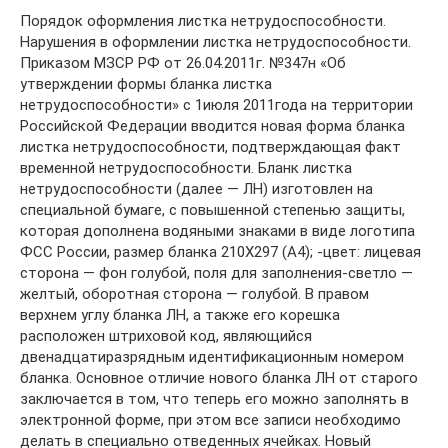
Порядок оформления листка нетрудоспособности.
Нарушения в оформлении листка нетрудоспособности.
Приказом МЗСР РФ от 26.04.2011г. №347н «Об
утверждении формы бланка листка
нетрудоспособности» с 1июля 2011года на территории
Российской Федерации вводится новая форма бланка
листка нетрудоспособности, подтверждающая факт
временной нетрудоспособности. Бланк листка
нетрудоспособности (далее — ЛН) изготовлен на
специальной бумаге, с повышенной степенью защиты,
которая дополнена водяными знаками в виде логотипа
ФСС России, размер бланка 210Х297 (А4); -цвет: лицевая
сторона — фон голубой, поля для заполнения-светло —
желтый, оборотная сторона — голубой. В правом
верхнем углу бланка ЛН, а также его корешка
расположен штриховой код, являющийся
двенадцатиразрядным идентификационным номером
бланка. Основное отличие нового бланка ЛН от старого
заключается в том, что теперь его можно заполнять в
электронной форме, при этом все записи необходимо
делать в специально отведенных ячейках. Новый