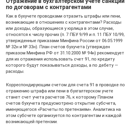
Отражение в бухгалтерском учете санкций
по договорам с контрагентами
Как в бухучете проводками отразить штрафы или пени,
возникающие в отношениях с контрагентами? Расходы
или доходы, образующиеся у юрлица в этом случае,
относятся к числу прочих (п. 7 ПБУ 9/99 и п. 11 ПБУ 10/99,
утвержденные приказами Минфина России от 06.05.1999
№ 32н и № 33н). План счетов бухучета (утвержден
приказом Минфина РФ от 31.10.2000 № 94н) рекомендует
для их отражения использовать счет 91, по кредиту
которого будут показываться доходы, а по дебету —
расходы.
Корреспондирующим счетом для счета 91 в проводке по
отражению штрафа или пени в бухгалтерском учете
станет счет учета расчетов 76, к которому Планом
счетов бухучета предусмотрено открытие субсчета,
именующегося «Расчеты по претензиям». Аналитика на
этом субсчете организуется по контрагентам и каждой
возникающей претензии.