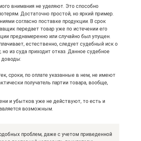
ого внимания не уделяют. Это способно
терям. Достаточно простой, но яркий пример.
иями согласно поставке продукции. В срок
тавщик передает товар уже по истечении его
ации преднамеренно или случайно был упущен.
лачивает, естественно, следует судебный иск о
 но из суда приходит отказ. Данное судебное
е доводы:
ек, сроки, по оплате указанные в нем, не имеют
ктически получатель партии товара, вообще,
ени и убытков уже не действуют, то есть и
тавляется возможным.
подобных проблем, даже с учетом приведенной