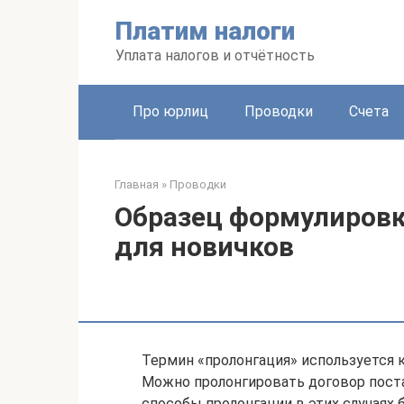
Перейти
Платим налоги
к
контенту
Уплата налогов и отчётность
Про юрлиц
Проводки
Счета
Главная
»
Проводки
Образец формулировк
для новичков
Термин «пролонгация» используется к
Можно пролонгировать договор пост
способы пролонгации в этих случаях 