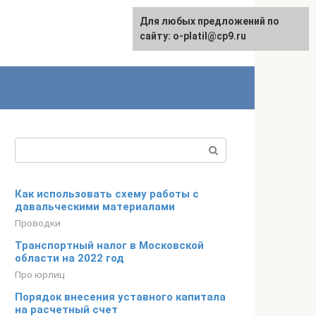
Для любых предложений по
сайту: o-platil@cp9.ru
Поиск:
Как использовать схему работы с
давальческими материалами
Проводки
Транспортный налог в Московской
области на 2022 год
Про юрлиц
Порядок внесения уставного капитала
на расчетный счет