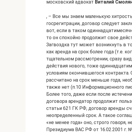
московский адвокат
Виталий Смоля
, – Все мы знаем маленькую хитрост
госрегитрации, договор следует заклю
вот, если в таком одиннадцатимесяч
то он спокойно продолжит свое дейст
Загвоздка тут может возникнуть в т
как аренда на срок более года (т.е. к
тщательном рассмотрении, сразу видн
действия нового, тоже одиннадцатим
условиям окончившегося контракта. 
рассчитано на срок меньше года, не
также нет (п.10 Информационного пис
Более того, даже если после истечен
договора арендатор продолжит польз
статьи 621 ГК РФ, договор аренды сч
неопределенный срок. А такое соглаш
«не менее года» оно, строго говоря, 
Президиума ВАС РФ от 16.02.2001 г. №