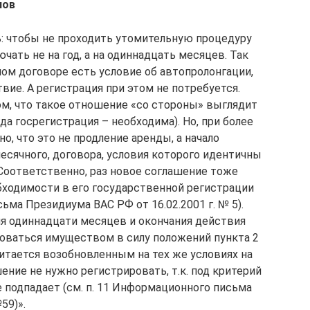
нов
ь: чтобы не проходить утомительную процедуру
чать не на год, а на одиннадцать месяцев. Так
ном договоре есть условие об автопролонгации,
вие. А регистрация при этом не потребуется.
ом, что такое отношение «со стороны» выглядит
огда госрегистрация – необходима). Но, при более
о, что это не продление аренды, а начало
есячного, договора, условия которого идентичны
Соответственно, раз новое соглашение тоже
обходимости в его государственной регистрации
ьма Президиума ВАС РФ от 16.02.2001 г. № 5).
ия одиннадцати месяцев и окончания действия
оваться имуществом в силу положений пункта 2
итается возобновленным на тех же условиях на
ение не нужно регистрировать, т.к. под критерий
не подпадает (см. п. 11 Информационного письма
59)».