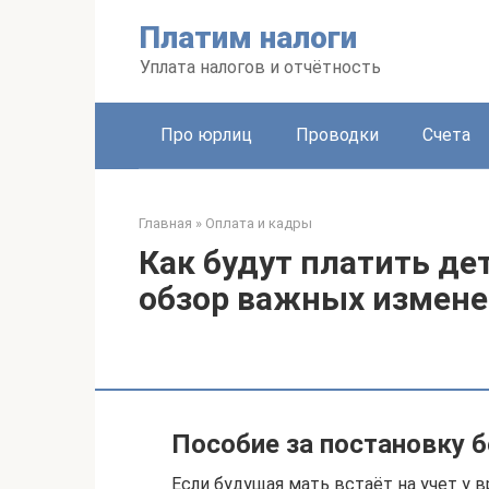
Перейти
Платим налоги
к
контенту
Уплата налогов и отчётность
Про юрлиц
Проводки
Счета
Главная
»
Оплата и кадры
Как будут платить дет
обзор важных измен
Пособие за постановку б
Если будущая мать встаёт на учет у в