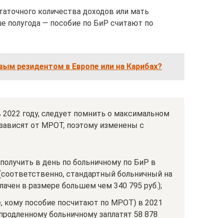
таточного количества доходов или мать
е полугода — пособие по БиР считают по
вым резидентом в Европе или на Карибах?
в 2022 году, следует помнить о максимальном
 зависят от МРОТ, поэтому изменены с
олучить в день по больничному по БиР в
й (соответственно, стандартный больничный на
ачен в размере большем чем 340 795 руб.);
е, кому пособие посчитают по МРОТ) в 2021
е продленному больничному заплатят 58 878