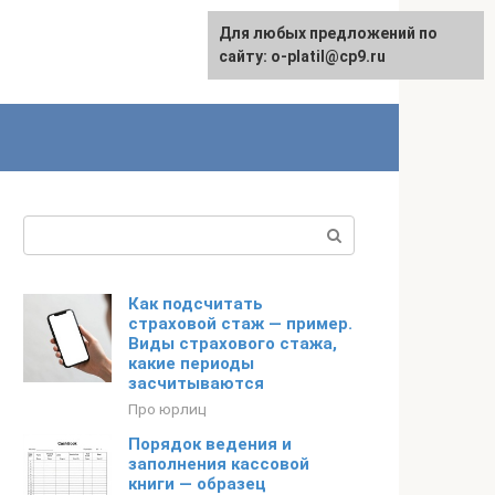
Для любых предложений по
сайту: o-platil@cp9.ru
Поиск:
Как подсчитать
страховой стаж — пример.
Виды страхового стажа,
какие периоды
засчитываются
Про юрлиц
Порядок ведения и
заполнения кассовой
книги — образец