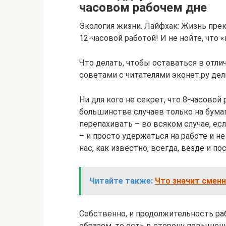
часовом рабочем дне
Экология жизни. Лайфхак: Жизнь прек
12-часовой работой! И не нойте, что 
Что делать, чтобы оставаться в отли
советами с читателями эконет.ру де
Ни для кого не секрет, что 8-часово
большинстве случаев только на бумаг
перепахивать – во всяком случае, ес
– и просто удержаться на работе и н
нас, как известно, всегда, везде и по
Читайте также:
Что значит смен
Собственно, и продолжительность р
образом, то есть в сторону повышен