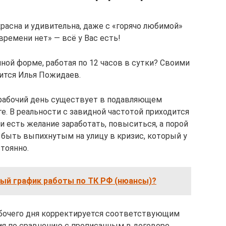
расна и удивительна, даже с «горячо любимой»
«времени нет» — всё у Вас есть!
чной форме, работая по 12 часов в сутки? Своими
лится Илья Пожидаев.
й рабочий день существует в подавляющем
е. В реальности с завидной частотой приходится
ли есть желание заработать, повыситься, а порой
е быть выпихнутым на улицу в кризис, который у
стоянно.
ный график работы по ТК РФ (нюансы)?
абочего дня корректируется соответствующим
ия по сравнению с прописанным в договоре.