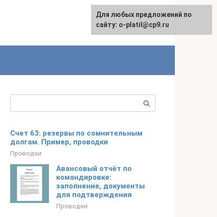
Для любых предложений по
сайту: o-platil@cp9.ru
Поиск:
Счет 63: резервы по сомнительным
долгам. Пример, проводки
Проводки
Авансовый отчёт по
командировке:
заполнение, документы
для подтверждения
Проводки