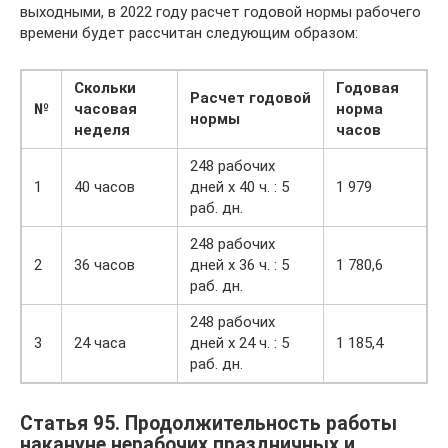
выходными, в 2022 году расчет годовой нормы рабочего
времени будет рассчитан следующим образом:
Скольки
Годовая
Расчет годовой
№
часовая
норма
нормы
неделя
часов
248 рабочих
1
40 часов
дней х 40 ч. : 5
1 979
раб. дн.
248 рабочих
2
36 часов
дней х 36 ч. : 5
1 780,6
раб. дн.
248 рабочих
3
24 часа
дней х 24 ч. : 5
1 185,4
раб. дн.
Статья 95. Продолжительность работы
накануне нерабочих праздничных и