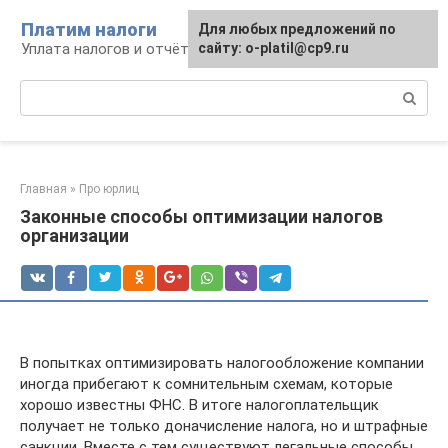
Перейти
Платим налоги
Для любых предложений по
к
Уплата налогов и отчётность
сайту: o-platil@cp9.ru
контенту
Поиск:
Главная
»
Про юрлиц
Законные способы оптимизации налогов
организации
В попытках оптимизировать налогообложение компании
иногда прибегают к сомнительным схемам, которые
хорошо известны ФНС. В итоге налогоплательщик
получает не только доначисление налога, но и штрафные
санкции. Вместе с тем существуют легальные способы