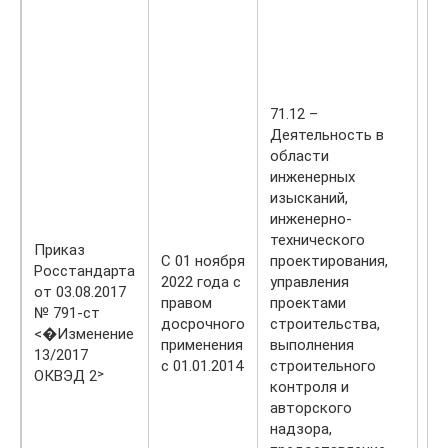
10
Пр
мя
дл
пи
из
71.12 –
10
Деятельность в
Пр
области
сп
инженерных
пи
изысканий,
в 
инженерно-
ди
технического
Приказ
пи
С 01 ноября
проектирования,
Росстандарта
10
2022 года с
управления
от 03.08.2017
Пр
правом
проектами
№ 791-ст
го
досрочного
строительства,
<�Изменение
не
применения
выполнения
13/2017
жи
с 01.01.2014
строительного
ОКВЭД 2˃
контроля и
авторского
надзора,