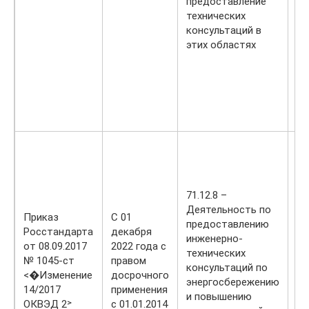
предоставление
технических
консультаций в
этих областях
10
Пр
пи
бе
71.12.8 –
де
Деятельность по
10
Приказ
С 01
предоставлению
Пр
Росстандарта
декабря
инженерно-
ры
от 08.09.2017
2022 года с
технических
дл
№ 1045-ст
правом
консультаций по
пи
<�Изменение
досрочного
энергосбережению
10
14/2017
применения
и повышению
Пр
ОКВЭД 2˃
с 01.01.2014