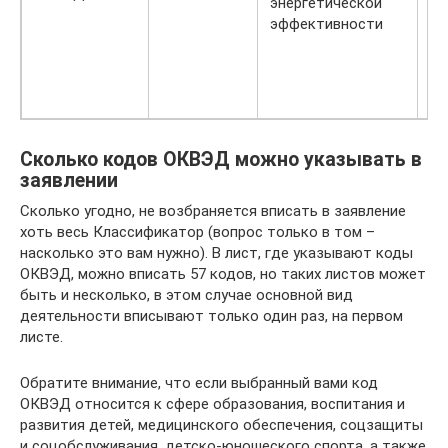
энергетической
хл
эффективности
ко
из
де
Сколько кодов ОКВЭД можно указывать в
заявлении
Сколько угодно, не возбраняется вписать в заявление
хоть весь Классификатор (вопрос только в том –
насколько это вам нужно). В лист, где указывают коды
ОКВЭД, можно вписать 57 кодов, но таких листов может
быть и несколько, в этом случае основной вид
деятельности вписывают только один раз, на первом
листе.
Обратите внимание, что если выбранный вами код
ОКВЭД относится к сфере образования, воспитания и
развития детей, медицинского обеспечения, соцзащиты
и соцобслуживания, детско-юношеского спорта, а также