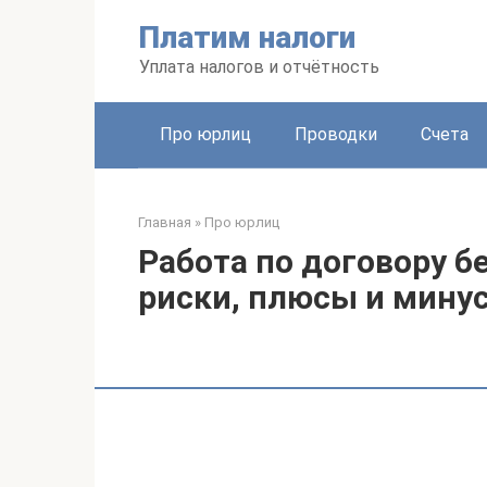
Перейти
Платим налоги
к
контенту
Уплата налогов и отчётность
Про юрлиц
Проводки
Счета
Главная
»
Про юрлиц
Работа по договору б
риски, плюсы и мину