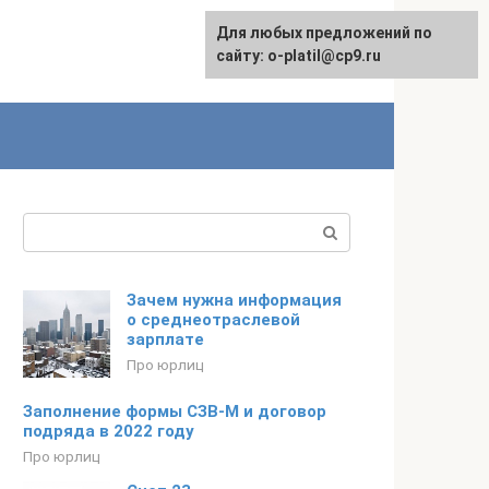
Для любых предложений по
сайту: o-platil@cp9.ru
Поиск:
Зачем нужна информация
о среднеотраслевой
зарплате
Про юрлиц
Заполнение формы СЗВ-М и договор
подряда в 2022 году
Про юрлиц