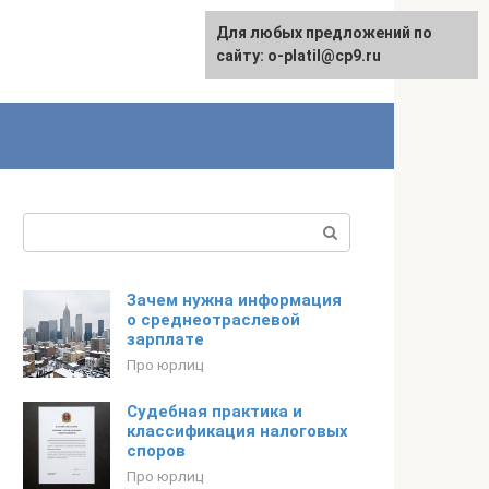
Для любых предложений по
сайту: o-platil@cp9.ru
Поиск:
Зачем нужна информация
о среднеотраслевой
зарплате
Про юрлиц
Судебная практика и
классификация налоговых
споров
Про юрлиц