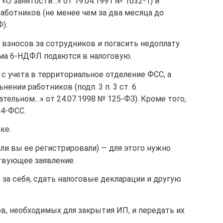
а «О занятости…» от 19.04.1991 № 1032-1) и
аботников (не менее чем за два месяца до
).
 взносов за сотрудников и погасить недоплату
орма 6-НДФЛ подаются в налоговую.
 с учета в территориальное отделение ФСС, а
ении работников (подп. 3 п. 3 ст. 6
ательном…» от 24.07.1998 № 125-ФЗ). Кроме того,
 4-ФСС.
ке.
сли вы ее регистрировали) — для этого нужно
твующее заявление.
за себя, сдать налоговые декларации и другую
в, необходимых для закрытия ИП, и передать их