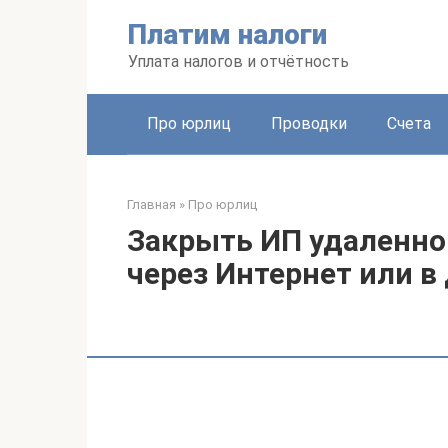
Перейти
Платим налоги
к
контенту
Уплата налогов и отчётность
Про юрлиц
Проводки
Счета
Главная
»
Про юрлиц
Закрыть ИП удаленно 
через Интернет или в