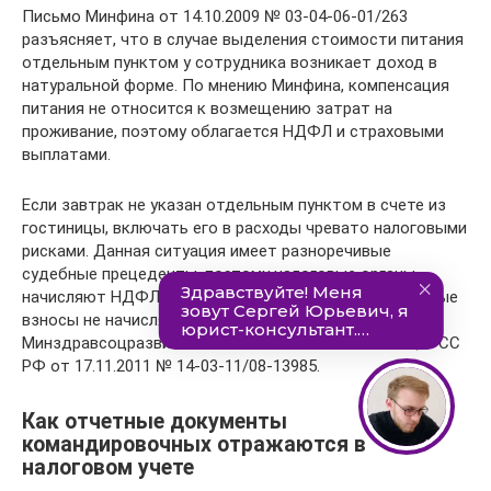
Письмо Минфина от 14.10.2009 № 03-04-06-01/263
разъясняет, что в случае выделения стоимости питания
отдельным пунктом у сотрудника возникает доход в
натуральной форме. По мнению Минфина, компенсация
питания не относится к возмещению затрат на
проживание, поэтому облагается НДФЛ и страховыми
выплатами.
Если завтрак не указан отдельным пунктом в счете из
гостиницы, включать его в расходы чревато налоговыми
рисками. Данная ситуация имеет разноречивые
судебные прецеденты, поэтому налоговые органы
начисляют НДФЛ на указанную сумму. Тогда страховые
взносы не начисляются, на что указывают Письма
Минздравсоцразвития РФ от 05.08.2010 № 2519-19, ФСС
РФ от 17.11.2011 № 14-03-11/08-13985.
Как отчетные документы
командировочных отражаются в
налоговом учете