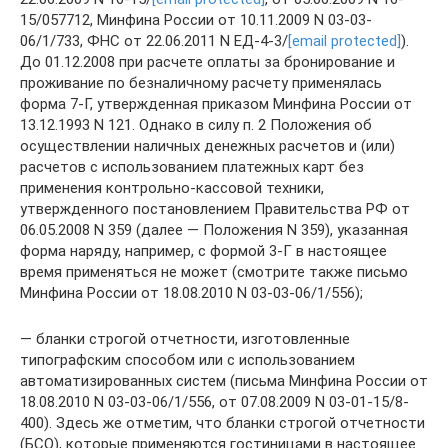
15/057712, Минфина России от 10.11.2009 N 03-03-
06/1/733, ФНС от 22.06.2011 N ЕД-4-3/
[email protected]
).
До 01.12.2008 при расчете оплаты за бронирование и
проживание по безналичному расчету применялась
форма 7-Г, утвержденная приказом Минфина России от
13.12.1993 N 121. Однако в силу п. 2 Положения об
осуществлении наличных денежных расчетов и (или)
расчетов с использованием платежных карт без
применения контрольно-кассовой техники,
утвержденного постановлением Правительства РФ от
06.05.2008 N 359 (далее — Положения N 359), указанная
форма наряду, например, с формой 3-Г в настоящее
время применяться не может (смотрите также письмо
Минфина России от 18.08.2010 N 03-03-06/1/556);
— бланки строгой отчетности, изготовленные
типографским способом или с использованием
автоматизированных систем (письма Минфина России от
18.08.2010 N 03-03-06/1/556, от 07.08.2009 N 03-01-15/8-
400). Здесь же отметим, что бланки строгой отчетности
(БСО), которые применяются гостиницами в настоящее