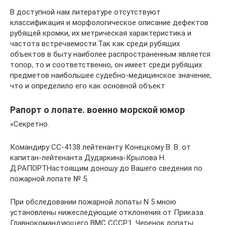
В доступной нам литературе отсутствуют
классификация и морфологическое описание дефектов
рубящей кромки, их метрическая характеристика и
частота встречаемости.Так как среди рубящих
объектов в быту наиболее распространенным является
топор, то и соответственно, он имеет среди рубящих
предметов наибольшее судебно-медицинское значение,
что и определило его как основной объект
Рапорт о лопате. военно морской юмор
«Секретно.
Командиру СС-4138 лейтенанту Конецкому В. В. от
капитан-лейтенанта Дударкина-Крылова Н.
Д.РАПОРТНастоящим доношу до Вашего сведения по
пожарной лопате № 5.
При обследовании пожарной лопаты N 5 мною
установлены нижеследующие отклонения от Приказа
Главнокомандующего ВМС СССР.1. Черенок лопаты