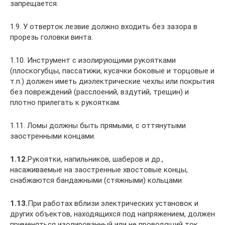
запрещается.
1.9. У отверток лезвие должно входить без зазора в
прорезь головки винта.
1.10. Инструмент с изолирующими рукоятками
(плоскогубцы, пассатижи, кусачки боковые и торцовые и
т.п.) должен иметь диэлектрические чехлы или покрытия
без повреждений (расслоений, вздутий, трещин) и
плотно прилегать к рукояткам.
1.11. Ломы должны быть прямыми, с оттянутыми
заостренными концами.
1.12.
Рукоятки, напильников, шаберов и др.,
насаживаемые на заостренные хвостовые концы,
снабжаются бандажными (стяжными) кольцами.
1.13.
При работах вблизи электрических установок и
других объектов, находящихся под напряжением, должен
применяться изолированный или не проводящий ток