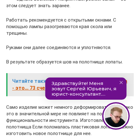
этом следует знать заранее.
Работать рекомендуется с открытыми окнами. С
помощью лампы разогреваются края скола или
трещины.
Руками они далее соединяются и уплотняются.
В результате образуется шов на полотнище лопаты.
Читайте также:
73 счет бухгалтерского учета
- это... 73 счет - активный или пассивный?
Само изделие может немного деформироваться. Однако
это в значительной мере не повлияет на показатель
функциональности инструмента. Изготовление нового
полотнища Если поломалась пластиковая лопата, можно
изготовить новое полотнище для нее.