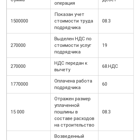
операция
Показан учет
1500000
стоимости труда
08.3
подрядчика
Выделен НДС по
270000
стоимости услуг
19
подрядчика
НДС передан к
270000
68.НДС
вычету
Оплачена работа
1770000
60
подрядчика
Отражен размер
уплаченной
15 000
пошлины в
08.3
составе расходов
на строительство
Возведенный