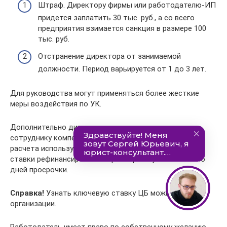
Штраф. Директору фирмы или работодателю-ИП
придется заплатить 30 тыс. руб., а со всего
предприятия взимается санкция в размере 100
тыс. руб.
Отстранение директора от занимаемой
должности. Период варьируется от 1 до 3 лет.
Для руководства могут применяться более жесткие
меры воздействия по УК.
Дополнительно директору придется выплыть
сотруднику компенсацию за просрочку срока. Для ее
расчета используется стандартная формула: 1/150
ставки рефинансирования * размер отпускных * число
дней просрочки.
Справка!
Узнать ключевую ставку ЦБ можно на сайте
организации.
Работодатель имеет право по собственному желанию