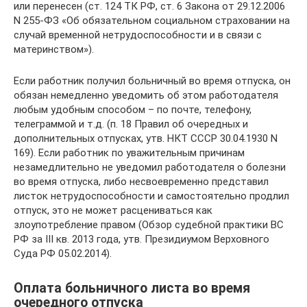
или перенесен (ст. 124 ТК РФ, ст. 6 Закона от 29.12.2006
N 255-ФЗ «Об обязательном социальном страховании на
случай временной нетрудоспособности и в связи с
материнством»).
Если работник получил больничный во время отпуска, он
обязан немедленно уведомить об этом работодателя
любым удобным способом – по почте, телефону,
телеграммой и т.д. (п. 18 Правил об очередных и
дополнительных отпусках, утв. НКТ СССР 30.04.1930 N
169). Если работник по уважительным причинам
незамедлительно не уведомил работодателя о болезни
во время отпуска, либо несвоевременно представил
листок нетрудоспособности и самостоятельно продлил
отпуск, это не может расцениваться как
злоупотребление правом (Обзор судебной практики ВС
РФ за III кв. 2013 года, утв. Президиумом Верховного
Суда РФ 05.02.2014).
Оплата больничного листа во время
очередного отпуска