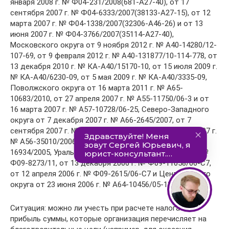
января 2008 г. № Ф04-231/2008(681-А27-40), от 17
сентября 2007 г. № Ф04-6333/2007(38133-А27-15), от 12
марта 2007 г. № Ф04-1338/2007(32306-А46-26) и от 13
июня 2007 г. № Ф04-3766/2007(35114-А27-40),
Московского округа от 9 ноября 2012 г. № А40-14280/12-
107-69, от 9 февраля 2012 г. № А40-131877/10-114-778, от
13 декабря 2010 г. № КА-А40/15170-10, от 15 июля 2009 г.
№ КА-А40/6230-09, от 5 мая 2009 г. № КА-А40/3335-09,
Поволжского округа от 16 марта 2011 г. № А65-
10683/2010, от 27 апреля 2007 г. № А55-11750/06-3 и от
16 марта 2007 г. № А57-10728/06-25, Северо-Западного
округа от 7 декабря 2007 г. № А66-2645/2007, от 7
сентября 2007 г. № А05-10534/2006-26, от 19 июля 2007 г.
№ А56-35010/2006, от 14 февраля 2007 г. № А66-
16934/2005, Уральского округа от 23 декабря 2011 г. №
Ф09-8273/11, от 13 декабря 2006 г. № Ф09-11058/06-С7,
от 12 апреля 2006 г. № Ф09-2615/06-С7 и Центрального
округа от 23 июня 2006 г. № А64-10456/05-13).
Ситуация: можно ли учесть при расчете налога на
прибыль суммы, которые организация перечисляет на