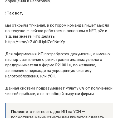
обращения в налоговую.
❗️
Так вот,
мы открыли тг-канал, в котором команда пишет мысли
по текучке — сейчас работаем в основном с NFT, p2e и
т.д. вы знаете, что делать:
https://t.me/+ZxiOULipNZo0NmYy.
Для оформления ИП потребуются документы, а именно:
паспорт, заявление о регистрации индивидуального
предпринимателя в форме Р21001 и, по желанию,
заявление о переходе на упрощённую систему
налогообложения, или УСН.
Данная система подразумевает уплату 6% от полученной
чистой прибыли, а не от общей выручки фирмы.
Полезно
: отчётность для ИП на УСН —
посмотрите, какие отчёты вам придётся сдавать.