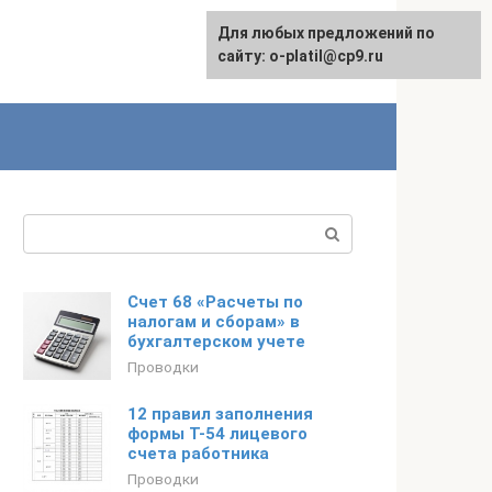
Для любых предложений по
сайту: o-platil@cp9.ru
Поиск:
Счет 68 «Расчеты по
налогам и сборам» в
бухгалтерском учете
Проводки
12 правил заполнения
формы Т-54 лицевого
счета работника
Проводки