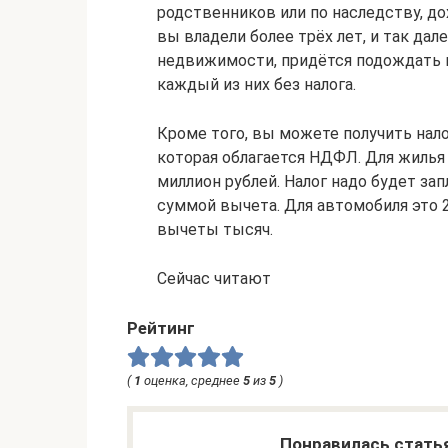
родственников или по наследству, д
вы владели более трёх лет, и так дал
недвижимости, придётся подождать п
каждый из них без налога.
Кроме того, вы можете получить на
которая облагается НДФЛ. Для жилья э
миллион рублей. Налог надо будет за
суммой вычета. Для автомобиля это
вычеты тысяч.
Сейчас читают
Рейтинг
(
1
оценка, среднее
5
из
5
)
Понравилась стать