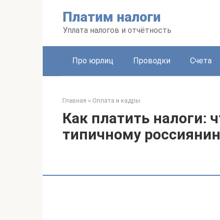
Перейти
Платим налоги
к
контенту
Уплата налогов и отчётность
Про юрлиц
Проводки
Счета
Главная
»
Оплата и кадры
Как платить налоги: 
типичному россиянин