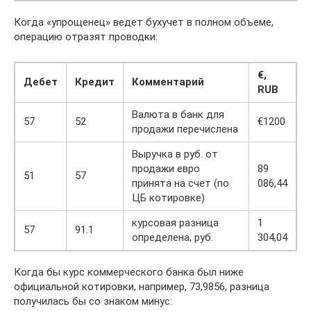
Когда «упрощенец» ведет бухучет в полном объеме,
операцию отразят проводки:
€,
Дебет
Кредит
Комментарий
RUB
Валюта в банк для
57
52
€1200
продажи перечислена
Выручка в руб. от
продажи евро
89
51
57
принята на счет (по
086,44
ЦБ котировке)
курсовая разница
1
57
91.1
определена, руб.
304,04
Когда бы курс коммерческого банка был ниже
официальной котировки, например, 73,9856, разница
получилась бы со знаком минус: