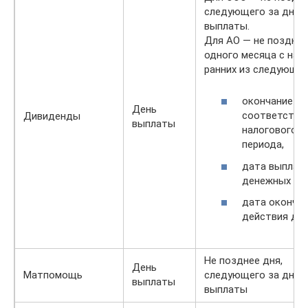
следующего за днем
выплаты.
Для АО — не позднее
одного месяца с наи
ранних из следующих
окончание
День
соответству
Дивиденды
выплаты
налогового
периода,
дата выплат
денежных ср
дата оконча
действия до
Не позднее дня,
День
Матпомощь
следующего за днем
выплаты
выплаты