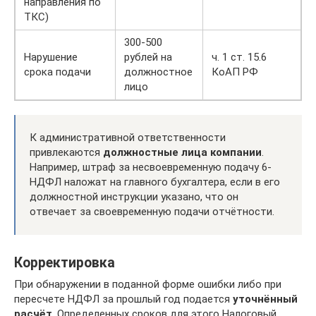
направления по
ТКС)
300-500
Нарушение
рублей на
ч. 1 ст. 15.6
срока подачи
должностное
КоАП РФ
лицо
К административной ответственности
привлекаются
должностные лица компании
.
Например, штраф за несвоевременную подачу 6-
НДФЛ наложат на главного бухгалтера, если в его
должностной инструкции указано, что он
отвечает за своевременную подачи отчётности.
Корректировка
При обнаружении в поданной форме ошибки либо при
пересчете НДФЛ за прошлый год подается
уточнённый
расчёт
. Определенных сроков для этого Налоговый