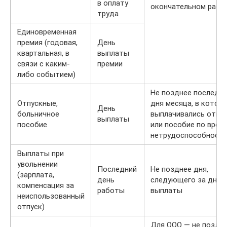
в оплату
окончательном расч
труда
Единовременная
премия (годовая,
День
квартальная, в
выплаты
связи с каким-
премии
либо событием)
Не позднее последн
Отпускные,
дня месяца, в котор
День
больничное
выплачивались отпу
выплаты
пособие
или пособие по врем
нетрудоспособност
Выплаты при
увольнении
Последний
Не позднее дня,
(зарплата,
день
следующего за днём
компенсация за
работы
выплаты
неиспользованный
отпуск)
Для ООО — не поздне