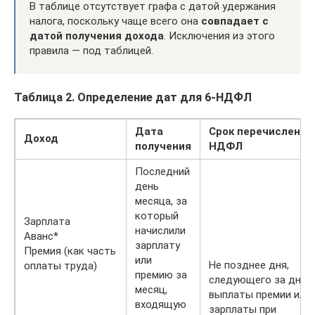
В таблице отсутствует графа с датой удержания
налога, поскольку чаще всего она
совпадает с
датой получения дохода
. Исключения из этого
правила — под таблицей.
Таблица 2. Определение дат для 6-НДФЛ
Дата
Срок перечисления
Доход
получения
НДФЛ
Последний
день
месяца, за
который
Зарплата
начислили
Аванс*
зарплату
Премия (как часть
или
Не позднее дня,
оплаты труда)
премию за
следующего за днём
месяц,
выплаты премии или
входящую
зарплаты при