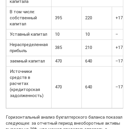
капитала
В том числе:
собственный
395
220
+175
капитал
Уставный капитал
10
10
–
Нераспределенная
385
210
+175
прибыль
заемный капитал
470
640
–170
Источники
средств в
расчетах
470
640
–170
(кредиторская
задолженность)
Горизонтальный анализ бухгалтерского баланса показал
следующее: за отчетный период внеоборотные активы