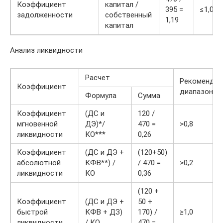
Коэффициент
капитал /
395 =
≤1,0
задолженности
собственный
1,19
капитал
Анализ ликвидности
Расчет
Рекоменду
Коэффициент
диапазон
Формула
Сумма
Коэффициент
(ДС и
120 /
мгновенной
ДЭ)*/
470 =
>0,8
ликвидности
КО***
0,26
Коэффициент
(ДС и ДЭ +
(120+50)
абсолютной
КФВ**) /
/ 470 =
>0,2
ликвидности
КО
0,36
(120 +
Коэффициент
(ДС и ДЭ +
50 +
быстрой
КФВ + ДЗ)
170) /
≥1,0
ликвидности
/ КО
470 =