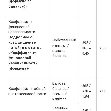
(формула по
балансу)»
Коэффициент
финансовой
независимости.
Подробнее о
Собственный
коэффициенте
395 /
капитал /
читайте в статье
865 =
≥0,5
валюта
«Коэффициент
0,46
баланса
финансовой
независимости
(формула)»
Валюта
865 /
Коэффициент общей
баланса /
470 =
≥1,0
платежеспособности
заемный
1,84
капитал
Заемный
470 /