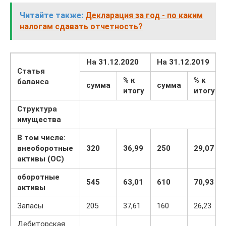
Читайте также:
Декларация за год - по каким
налогам сдавать отчетность?
На 31.12.2020
На 31.12.2019
Статья
% к
% к
баланса
сумма
сумма
итогу
итогу
Структура
имущества
В том числе:
внеоборотные
320
36,99
250
29,07
активы (ОС)
оборотные
545
63,01
610
70,93
активы
Запасы
205
37,61
160
26,23
Дебиторская