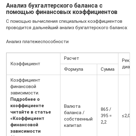
Анализ бухгалтерского баланса с
помощью финансовых коэффициентов
С помощью вычисления специальных коэффициентов
проводится дальнейший анализ бухгалтерского баланса:
Анализ платежеспособности
Расчет
Реком
Коэффициент
диапа
Формула
Сумма
Коэффициент
финансовой
зависимости.
Подробнее о
коэффициенте
Валюта
865 /
читайте в статье
баланса /
395 =
≤2,0
«Коэффициент
собственный
2,2
финансовой
капитал
зависимости