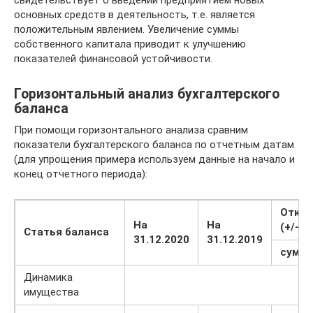
основных средств в деятельность, т.е. является
положительным явлением. Увеличение суммы
собственного капитала приводит к улучшению
показателей финансовой устойчивости.
Горизонтальный анализ бухгалтерского
баланса
При помощи горизонтального анализа сравним
показатели бухгалтерского баланса по отчетным датам
(для упрощения примера используем данные на начало и
конец отчетного периода):
Откло
На
На
(+/–)
Статья баланса
31.12.2020
31.12.2019
сумм
Динамика
имущества