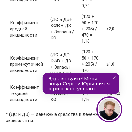
0,72
(120 +
(ДС и ДЭ+
Коэффициент
50 + 170
КФВ + ДЗ
средней
+ 205) /
>2,0
+ Запасы) /
ликвидности
470 =
КО
1,16
(120 +
(ДС и ДЭ +
Коэффициент
50 + 170
КФВ + ДЗ
промежуточной
+ 205) /
≥1,0
+ Запасы +
ликвидности
470 =
НДС) / КО
1,16
Коэффициент
Оборотные
545 /
текущей
активы /
470 =
1,5–2,0
ликвидности
КО
1,16
* (ДС и ДЭ) — денежные средства и денежные
эквиваленты.