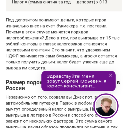
Налог = (сумма снятия за год — депозит) х 0,13
Под депозитом понимают деньги, которые игрок
изначально внес на счет букмекера, т.е. поставил.
Почему в этом случае меняется порядок
налогообложения? Дело в том, при выигрыше от 15 тыс.
рублей конторы в глазах налоговиков становятся
налоговыми агентами. Это значит, что удержанием
НДФЛ занимаются сами букмекеры, а игроку остается
только получить деньги: налог будет уплачен еще до
вывода им средств.
Размер подоходного налога с выигрыша в
России
Независимо от того, сорвали вы Джек пот, выиграли
автомобиль или путевку в Париж, в любом случае с вас
вычтут определенный налог с выигрыша. Налог с
выигрыша в лотерею в России и способ его оплаты
зависит от нескольких факторов. Это сумма самого
выигрыша, каким образом проводился розыгрыш, а так