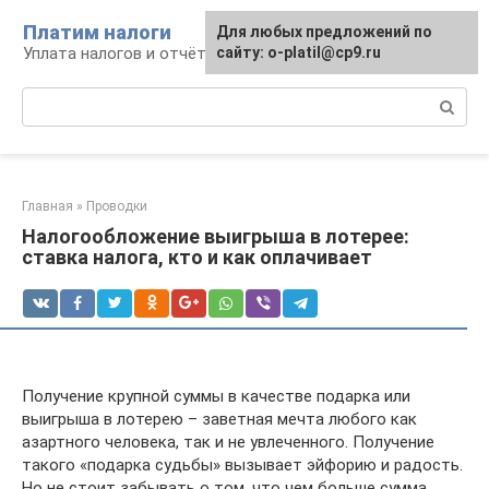
Перейти
Платим налоги
Для любых предложений по
к
Уплата налогов и отчётность
сайту: o-platil@cp9.ru
контенту
Поиск:
Главная
»
Проводки
Налогообложение выигрыша в лотерее:
ставка налога, кто и как оплачивает
Получение крупной суммы в качестве подарка или
выигрыша в лотерею – заветная мечта любого как
азартного человека, так и не увлеченного. Получение
такого «подарка судьбы» вызывает эйфорию и радость.
Но не стоит забывать о том, что чем больше сумма