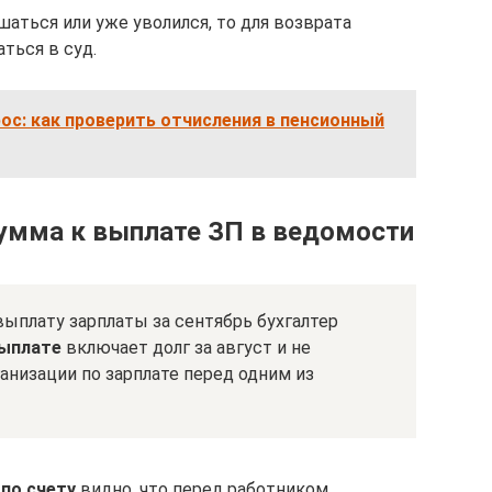
аться или уже уволился, то для возврата
ться в суд.
ос: как проверить отчисления в пенсионный
умма к выплате ЗП в ведомости
ыплату зарплаты за сентябрь бухгалтер
выплате
включает долг за август и не
анизации по зарплате перед одним из
по счету
видно, что перед работником