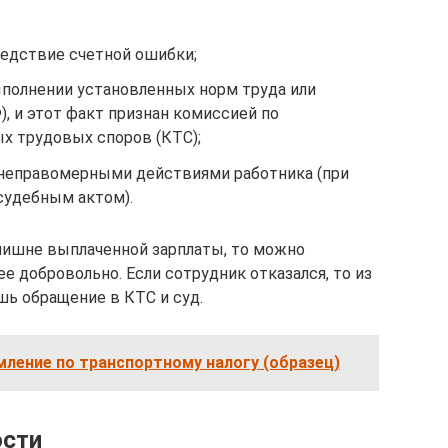
ледствие счетной ошибки;
ыполнении установленных норм труда или
Ф), и этот факт признан комиссией по
х трудовых споров (КТС);
с неправомерными действиями работника (при
 судебным актом).
злишне выплаченной зарплаты, то можно
 добровольно. Если сотрудник отказался, то из
ь обращение в КТС и суд.
ление по транспортному налогу (образец)
ости