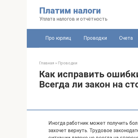
Перейти
Платим налоги
к
контенту
Уплата налогов и отчётность
Про юрлиц
Проводки
Счета
Главная
»
Проводки
Как исправить ошибки
Всегда ли закон на с
Иногда работник может получить боль
захочет вернуть. Трудовое законодат
ситуации далеко не всегда на сторон