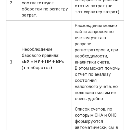
2
соответствуют
статья затрат (не
оборотам по регистру
тот характер затрат).
затрат.
Расхождения можно
найти запросом по
счетам учета в
разрезе
Несоблюдение
регистраторов и, при
базового правила:
необходимости,
«
БУ = НУ + ПР + ВР
«
3
аналитики счета.
(т.н. «борото»)
В этом может помочь
отчет по анализу
состояния
налогового учета, но
пользоваться им не
очень удобно.
Список счетов, по
которым ОНА и ОНО
формируются
автоматически, см. в