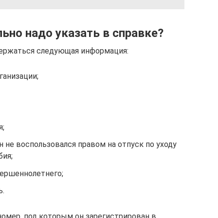
ьно надо указать в справке?
держаться следующая информация:
ганизации;
я;
 не воспользовался правом на отпуск по уходу
бия;
овершеннолетнего;
ь.
номер, под которым он зарегистрирован в