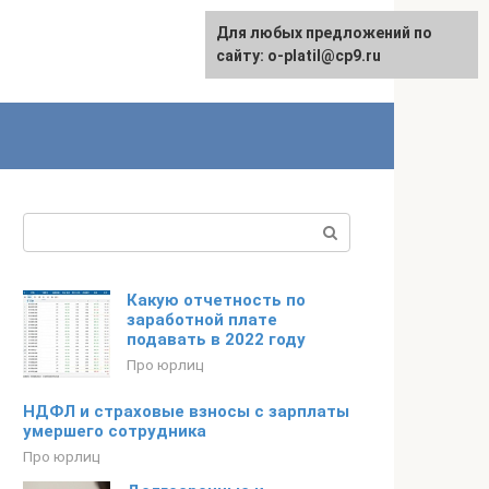
Для любых предложений по
сайту: o-platil@cp9.ru
Поиск:
Какую отчетность по
заработной плате
подавать в 2022 году
Про юрлиц
НДФЛ и страховые взносы с зарплаты
умершего сотрудника
Про юрлиц