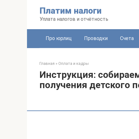
Перейти
Платим налоги
к
контенту
Уплата налогов и отчётность
Про юрлиц
Проводки
Счета
Главная
»
Оплата и кадры
Инструкция: собирае
получения детского 