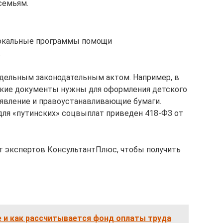
семьям.
локальные программы помощи
.
тдельным законодательным актом. Например, в
какие документы нужны для оформления детского
 заявление и правоустанавливающие бумаги.
ля «путинских» соцвыплат приведен 418-ФЗ от
т экспертов КонсультантПлюс, чтобы получить
е и как рассчитывается фонд оплаты труда