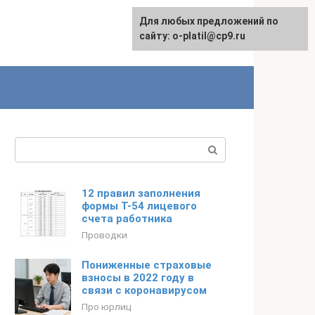
Для любых предложений по
сайту: o-platil@cp9.ru
Поиск:
12 правил заполнения
формы Т-54 лицевого
счета работника
Проводки
Пониженные страховые
взносы в 2022 году в
связи с коронавирусом
Про юрлиц