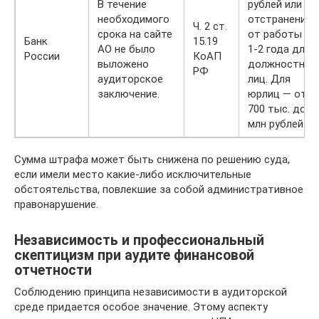
В течение
рублей или
необходимого
отстранение
Ч. 2 ст.
срока на сайте
от работы на
Банк
15.19
АО не было
1-2 года для
России
КоАП
выложено
должностных
РФ
аудиторское
лиц. Для
заключение.
юрлиц — от
700 тыс. до 1
млн рублей.
Сумма штрафа может быть снижена по решению суда,
если имели место какие-либо исключительные
обстоятельства, повлекшие за собой административное
правонарушение.
Независимость и профессиональный
скептицизм при аудите финансовой
отчетности
Соблюдению принципа независимости в аудиторской
среде придается особое значение. Этому аспекту