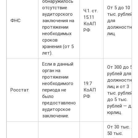
обнаружилось
отсутствие
От 5 до 10
Ч.1. ст.
аудиторского
тыс. рублей
15.11
ФНС
заключения на
для
КоАП
протяжении
должностных
РФ
необходимых
лиц.
сроков
хранения (от 5
лет).
Если в данный
От 300 до 500
орган на
рублей для
протяжении
должностных
необходимого
19.7
лиц и от 3
Росстат
периода не
КоАП
тыс. рублей
было
РФ
до 5 тыс.
предоставлено
рублей — для
аудиторское
юрлиц.
заключение.
От 30 тыс. до
50 тыс.