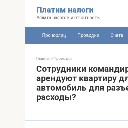
Перейти
Платим налоги
к
контенту
Уплата налогов и отчётность
Про юрлиц
Проводки
Счета
Главная
»
Проводки
Сотрудники командир
арендуют квартиру д
автомобиль для разъе
расходы?