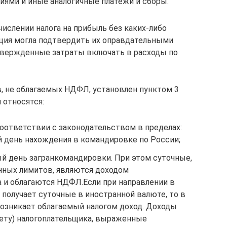
ями и иные аналогичные платежи и сборы.
ислении налога на прибыль без каких-либо
зация могла подтвердить их оправдательными
вержденные затраты включать в расходы по
, не облагаемых НДФЛ, установлен пунктом 3
 относятся:
оответствии с законодательством в пределах:
й день нахождения в командировке по России;
ый день загранкомандировки. При этом суточные,
ных лимитов, являются доходом
 и облагаются НДФЛ.Если при направлении в
получает суточные в иностранной валюте, то в
 возникает облагаемый налогом доход. Доходы
ету) налогоплательщика, выраженные