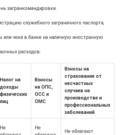
ень загранкомандировки.
гистрацию служебного заграничного паспорта;
 или чека в банке на наличную иностранную
вочных расходов:
Взносы на
страхование от
Налог на
Взносы
несчастных
доходы
на ОПС,
случаев на
физических
ОСС и
производстве и
лиц
ОМС
профессиональных
заболеваний
Не
Не
Не облагают
облагают
облагают