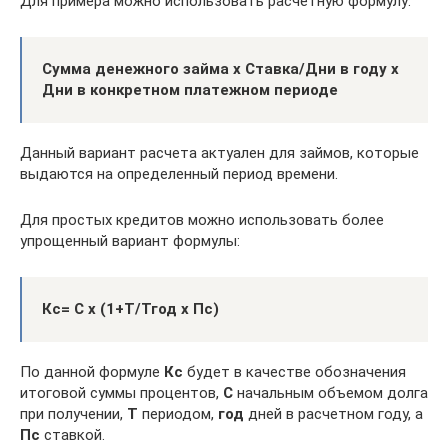
Для примера можно использовать расчетную формулу:
Сумма денежного займа х Ставка/Дни в году х
Дни в конкретном платежном периоде
Данный вариант расчета актуален для займов, которые
выдаются на определенный период времени.
Для простых кредитов можно использовать более
упрощенный вариант формулы:
Кс= С х (1+Т/Тгод х Пс)
По данной формуле
Кс
будет в качестве обозначения
итоговой суммы процентов,
С
начальным объемом долга
при получении,
Т
периодом,
год
дней в расчетном году, а
Пс
ставкой.