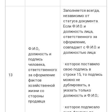
Заполняется всегда,
независимо от
статуса документа.
Если Ф.И.О. и
должность лица,
ответственного за
оформление,
совпадает с Ф.И.О. и
Ф.И.О.,
должностью лица:
должность и
подпись
· которое поставило
человека,
свою подпись в
ответственного
строке 15, то подпись
13
за оформление
можно не
фактов
дублировать, а
хозяйственной
указать только
жизни со
должность и Ф.И.О.;
стороны
продавца
· которое подписало