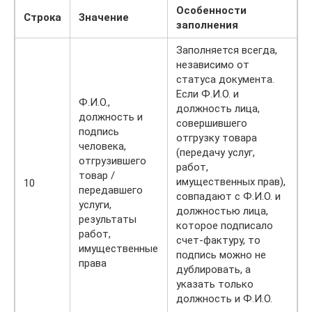
Особенности
Строка
Значение
заполнения
Заполняется всегда,
независимо от
статуса документа.
Если Ф.И.О. и
Ф.И.О.,
должность лица,
должность и
совершившего
подпись
отгрузку товара
человека,
(передачу услуг,
отгрузившего
работ,
товар /
имущественных прав),
10
передавшего
совпадают с Ф.И.О. и
услуги,
должностью лица,
результаты
которое подписало
работ,
счет-фактуру, то
имущественные
подпись можно не
права
дублировать, а
указать только
должность и Ф.И.О.