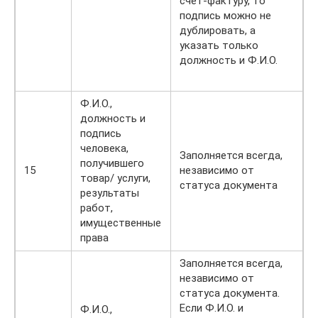
счет-фактуру, то
подпись можно не
дублировать, а
указать только
должность и Ф.И.О.
Ф.И.О.,
должность и
подпись
человека,
Заполняется всегда,
получившего
15
независимо от
товар/ услуги,
статуса документа
результаты
работ,
имущественные
права
Заполняется всегда,
независимо от
статуса документа.
Если Ф.И.О. и
Ф.И.О.,