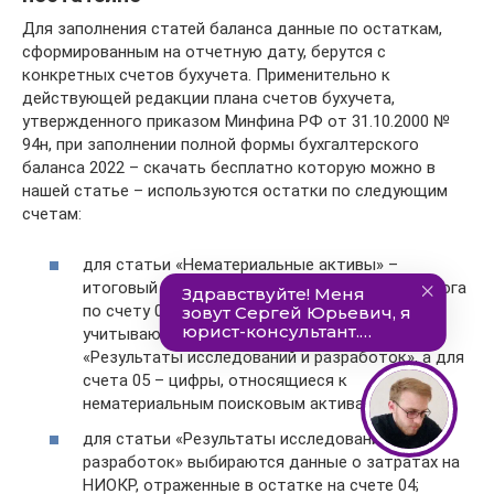
Для заполнения статей баланса данные по остаткам,
сформированным на отчетную дату, берутся с
конкретных счетов бухучета. Применительно к
действующей редакции плана счетов бухучета,
утвержденного приказом Минфина РФ от 31.10.2000 №
94н, при заполнении полной формы бухгалтерского
баланса 2022 – скачать бесплатно которую можно в
нашей статье – используются остатки по следующим
счетам:
для статьи «Нематериальные активы» –
итоговый остаток по счету 04 за вычетом итога
по счету 05, при этом для счета 04 не
учитываются данные, попадающие в строку
«Результаты исследований и разработок», а для
счета 05 – цифры, относящиеся к
нематериальным поисковым активам;
для статьи «Результаты исследований и
разработок» выбираются данные о затратах на
НИОКР, отраженные в остатке на счете 04;