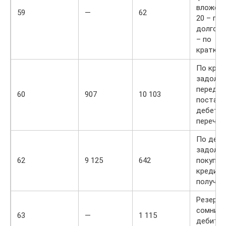
вложени
59
—
62
20 – по
долгоср
– по
кратко
По кред
задолж
перед
60
907
10 103
поставщ
дебету 
перечис
По дебе
задолж
62
9 125
642
покупат
кредиту
получен
Резерв 
сомните
63
—
1 115
дебито