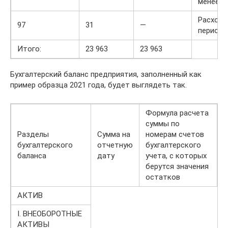
менее 1
Расходы
97
31
—
периодо
Итого:
23 963
23 963
Бухгалтерский баланс предприятия, заполненный как
пример образца 2021 года, будет выглядеть так.
Формула расчета
суммы по
Разделы
Сумма на
номерам счетов
бухгалтерского
отчетную
бухгалтерского
баланса
дату
учета, с которых
берутся значения
остатков
АКТИВ
I. ВНЕОБОРОТНЫЕ
АКТИВЫ