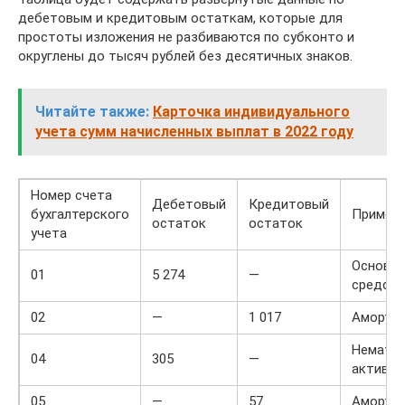
дебетовым и кредитовым остаткам, которые для
простоты изложения не разбиваются по субконто и
округлены до тысяч рублей без десятичных знаков.
Читайте также:
Карточка индивидуального
учета сумм начисленных выплат в 2022 году
Номер счета
Дебетовый
Кредитовый
бухгалтерского
Примеч
остаток
остаток
учета
Основн
01
5 274
—
средств
02
—
1 017
Амортиз
Немате
04
305
—
активы
05
—
57
Аморти