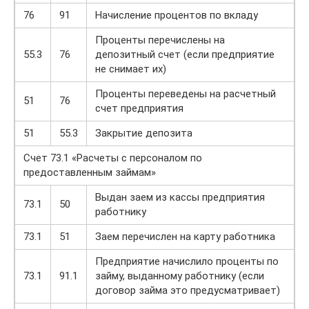
76
91
Начисление процентов по вкладу
Проценты перечислены на
55.3
76
депозитный счет (если предприятие
не снимает их)
Проценты переведены на расчетный
51
76
счет предприятия
51
55.3
Закрытие депозита
Счет 73.1 «Расчеты с персоналом по
предоставленным займам»
Выдан заем из кассы предприятия
73.1
50
работнику
73.1
51
Заем перечислен на карту работника
Предприятие начислило проценты по
73.1
91.1
займу, выданному работнику (если
договор займа это предусматривает)