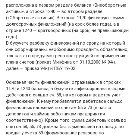
расположена в первом разделе баланса «Внеоборотные
активы», а строка 1240 — во втором разделе
(«Оборотные активы»). В строке 1170 фиксируют суммы
долгосрочных финвложений (на срок более года), а в
строке 1240 — краткосрочных (на срок, не превышающий
года).
В бухучете разбивку финвложений по сроку, на который
они сформированы, необходимо проводить обязательно,
так как это предусмотрено инструкцией по применению
плана счетов (приказ Минфина от 31.10.2000 № 94н,
далее — приказ 94н) и ПБУ 19/02.
Основная часть финвложений, отражаемых в строках
1170 и 1240 баланса, в бухучете зафиксирована в форме
дебетового сальдо сч. 58, на котором и ведется учет
финвложений. К нему прибавляется дебетовое сальдо
финансовых вложений по счетам 55 и 73 (в части
депозитов и займов работникам предприятия
соответственно). Кроме того, сумма дебетовых сальдо
счетов 58, 55, 73 должна быть уменьшена на сальдо по
кредиту счета 59 (формирование резервов по