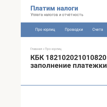
Перейти
Платим налоги
к
контенту
Уплата налогов и отчётность
Про юрлиц
Проводки
Счета
Главная
»
Про юрлиц
КБК 182102021010820
заполнение платежки