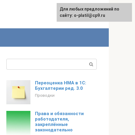
Для любых предложений по
сайту: o-platil@cp9.ru
Поиск:
Переоценка НМА в 1С:
Бухгалтерии ред. 3.0
Проводки
Права и обязанности
работодателя,
закреплённые
законодательно