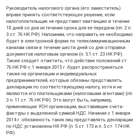
Руководитель налогового органа (его заместитель)
вправе принять соответствующее решение, если
налогоплательщик не представит квитанцию в течение
10 дней со дня истечения срока для ее передачи (пп. 2 п.
3 ст. 76 НК РФ). Напомним, что направить ее необходимо
будет в электронной форме по телекоммуникационным
каналам связи в течение шести дней со дня отправки
документов налоговым органом (п. 5.1 ст. 23 НК РФ).
Также следует отметить, что действие положений ст.
76 НК РФ с 1 января 2015 г. будет распространяться
также на организации и индивидуальных
предпринимателей, которые обязаны представлять
декларации по соответствующему налогу, хотя и не
являются его плательщиками (налоговыми агентами) (пп.
3 п. 11 ст. 76 НК РФ). Это могут быть, например,
применяющие УСН организации, выставившие счета-
фактуры с выделенной суммой НДС. Начиная с 1 января
2014 г. обязанность таких лиц представлять декларации
по НДС установлена НК РФ (п. 5 ст. 173 и п. 5 ст. 174 НК
РФ).