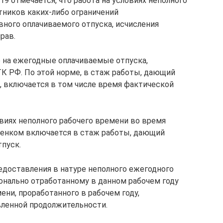
19 отмечается, что работа на условиях неполного
тников каких-либо ограничений
ного оплачиваемого отпуска, исчисления
рав.
 на ежегодные оплачиваемые отпуска,
ТК РФ. По этой норме, в стаж работы, дающий
, включается в том числе время фактической
овиях неполного рабочего времени во время
ебенком включается в стаж работы, дающий
пуск.
доставления в натуре неполного ежегодного
ионально отработанному в данном рабочем году
ени, проработанного в рабочем году,
вленной продолжительности.