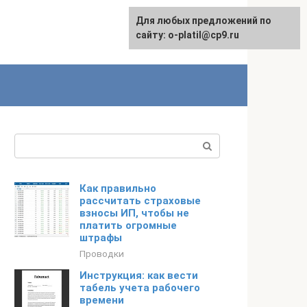
Для любых предложений по
сайту: o-platil@cp9.ru
Поиск:
Как правильно
рассчитать страховые
взносы ИП, чтобы не
платить огромные
штрафы
Проводки
Инструкция: как вести
табель учета рабочего
времени