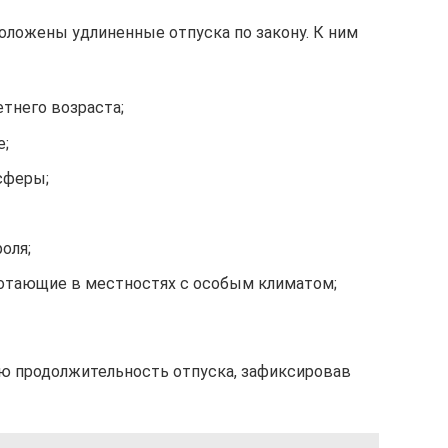
ложены удлиненные отпуска по закону. К ним
етнего возраста;
е;
сферы;
оля;
ботающие в местностях с особым климатом;
ую продолжительность отпуска, зафиксировав