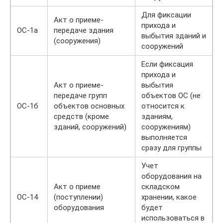
Для фиксации
Акт о приеме-
прихода и
ОС-1а
передаче здания
выбытия зданий и
(сооружения)
сооружений
Если фиксация
прихода и
Акт о приеме-
выбытия
передаче групп
объектов ОС (не
ОС-1б
объектов основных
относится к
средств (кроме
зданиям,
зданий, сооружений)
сооружениям)
выполняется
сразу для группы
Учет
оборудования на
Акт о приеме
складском
ОС-14
(поступлении)
хранении, какое
оборудования
будет
использоваться в