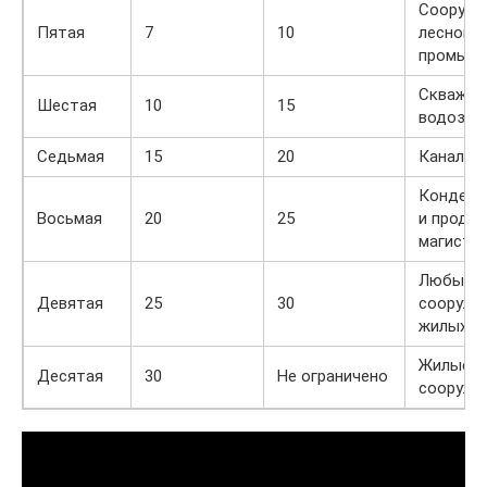
Сооруже
Пятая
7
10
лесной
промышл
Скважин
Шестая
10
15
водозаб
Седьмая
15
20
Канализ
Конденс
Восьмая
20
25
и проду
магистр
Любые з
Девятая
25
30
сооруже
жилых
Жилые з
Десятая
30
Не ограничено
сооруже