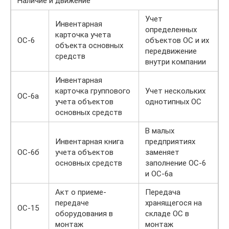
Наличие и движение
Учет
Инвентарная
определенных
карточка учета
ОС-6
объектов ОС и их
объекта основных
передвижение
средств
внутри компании
Инвентарная
карточка группового
Учет нескольких
ОС-6а
учета объектов
однотипных ОС
основных средств
В малых
Инвентарная книга
предприятиях
ОС-6б
учета объектов
заменяет
основных средств
заполнение ОС-6
и ОС-6а
Акт о приеме-
Передача
передаче
хранящегося на
ОС-15
оборудования в
складе ОС в
монтаж
монтаж