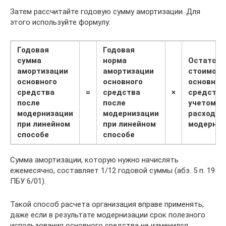
Затем рассчитайте годовую сумму амортизации. Для
этого используйте формулу:
Годовая
Годовая
сумма
норма
Остаточн
амортизации
амортизации
стоимост
основного
основного
основног
средства
=
средства
×
средства
после
после
учетом
модернизации
модернизации
расходов
при линейном
при линейном
модерни
способе
способе
Сумма амортизации, которую нужно начислять
ежемесячно, составляет 1/12 годовой суммы (абз. 5 п. 19
ПБУ 6/01).
Такой способ расчета организация вправе применять,
даже если в результате модернизации срок полезного
использования основного средства не изменился