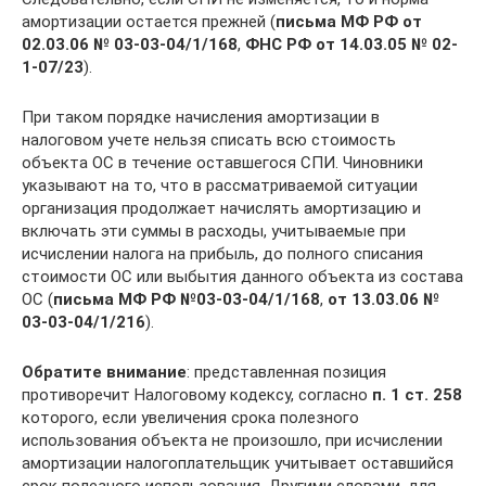
амортизации остается прежней (
письма МФ РФ от
02.03.06 № 03-03-04/1/168
,
ФНС РФ от 14.03.05 № 02-
1-07/23
).
При таком порядке начисления амортизации в
налоговом учете нельзя списать всю стоимость
объекта ОС в течение оставшегося СПИ. Чиновники
указывают на то, что в рассматриваемой ситуации
организация продолжает начислять амортизацию и
включать эти суммы в расходы, учитываемые при
исчислении налога на прибыль, до полного списания
стоимости ОС или выбытия данного объекта из состава
ОС (
письма МФ РФ №
03-03-04/1/168
,
от 13.03.06 №
03-03-04/1/216
).
Обратите внимание
: представленная позиция
противоречит Налоговому кодексу, согласно
п. 1 ст. 258
которого, если увеличения срока полезного
использования объекта не произошло, при исчислении
амортизации налогоплательщик учитывает оставшийся
срок полезного использования. Другими словами, для