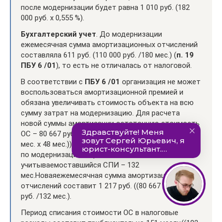
после модернизации будет равна 1 010 руб. (182
000 руб. х 0,555 %).
Бухгалтерский учет
. До модернизации
ежемесячная сумма амортизационных отчислений
составляла 611 руб. (110 000 руб. /180 мес.) (
п. 19
ПБУ 6 /01
), то есть не отличалась от налоговой.
В соответствии с
ПБУ 6 /01
организация не может
воспользоваться амортизационной премией и
обязана увеличивать стоимость объекта на всю
сумму затрат на модернизацию. Для расчета
новой суммы амортизации остаточную стоимость
ОС – 80 667 руб. (110 000 руб. — (110 000 руб./180
мес. х 48 мес.)) – увеличиваем на размер расходов
по модернизации и при этом
учитываемоставшийся СПИ – 132
мес.Новаяежемесячная сумма амортизационных
отчислений составит 1 217 руб. ((80 667 + 80 000)
руб. /132 мес.).
Период списания стоимости ОС в налоговые