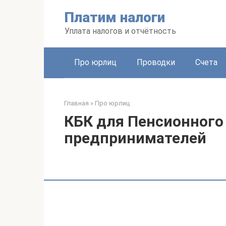
Перейти
Платим налоги
к
контенту
Уплата налогов и отчётность
Про юрлиц
Проводки
Счета
Главная
»
Про юрлиц
КБК для Пенсионного 
предпринимателей