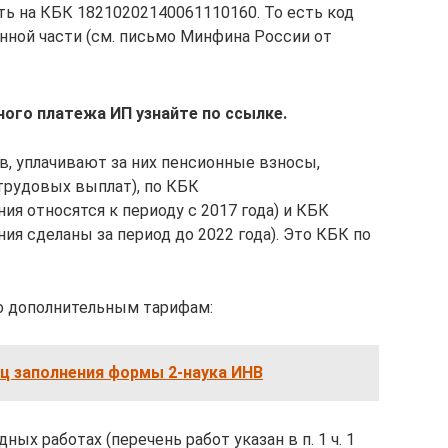
ять на КБК 18210202140061110160. То есть код
анной части (см. письмо Минфина России от
ого платежа ИП узнайте по ссылке.
, уплачивают за них пенсионные взносы,
трудовых выплат), по КБК
ия относятся к периоду с 2017 года) и КБК
ия сделаны за период до 2022 года). Это КБК по
о дополнительным тарифам:
ц заполнения формы 2-наука ИНВ
ных работах (перечень работ указан в п. 1 ч. 1