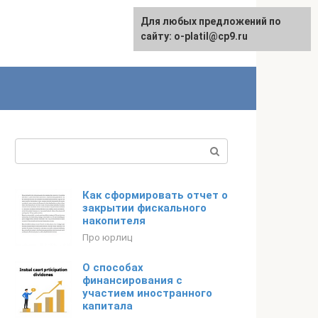
Для любых предложений по
сайту: o-platil@cp9.ru
Поиск:
Как сформировать отчет о
закрытии фискального
накопителя
Про юрлиц
О способах
финансирования с
участием иностранного
капитала