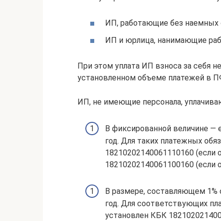
ИП, работающие без наемных с
ИП и юрлица, нанимающие рабо
При этом уплата ИП взноса за себя н
установленном объеме платежей в ПФ
ИП, не имеющие персонала, уплачива
В фиксированной величине — е
год. Для таких платежных обя
18210202140061110160 (если о
18210202140061100160 (если о
В размере, составляющем 1% о
год. Для соответствующих пла
установлен КБК 182102021400