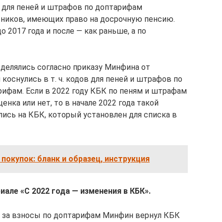
 для пеней и штрафов по доптарифам
тников, имеющих право на досрочную пенсию.
о 2017 года и после — как раньше, а по
еделялись согласно приказу Минфина от
коснулись в т. ч. кодов для пеней и штрафов по
ифам. Если в 2022 году КБК по пеням и штрафам
енка или нет, то в начале 2022 года такой
лись на КБК, который установлен для списка в
 покупок: бланк и образец, инструкция
але «С 2022 года — изменения в КБК».
м за взносы по доптарифам Минфин вернул КБК