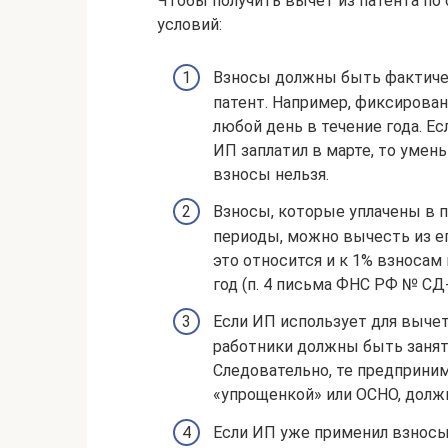
Чтобы получить вычет из патента по
условий:
Взносы должны быть фактичес
патент. Например, фиксирован
любой день в течение года. Ес
ИП заплатил в марте, то умен
взносы нельзя.
Взносы, которые уплачены в 
периоды, можно вычесть из ег
это относится и к 1% взносам
год (п. 4 письма ФНС РФ № СД
Если ИП использует для вычет
работники должны быть занят
Следовательно, те предприни
«упрощенкой» или ОСНО, долж
Если ИП уже применил взносы