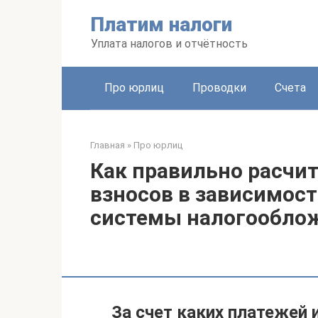
Перейти
Платим налоги
к
контенту
Уплата налогов и отчётность
Про юрлиц
Проводки
Счета
Главная
»
Про юрлиц
Как правильно расчит
взносов в зависимос
системы налогообло
За счет каких платежей