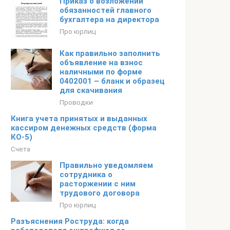
Приказ о возложении
обязанностей главного
бухгалтера на директора
Про юрлиц
Как правильно заполнить
объявление на взнос
наличными по форме
0402001 – бланк и образец
для скачивания
Проводки
Книга учета принятых и выданных
кассиром денежных средств (форма
КО-5)
Счета
Правильно уведомляем
сотрудника о
расторжении с ним
трудового договора
Про юрлиц
Разъяснения Роструда: когда