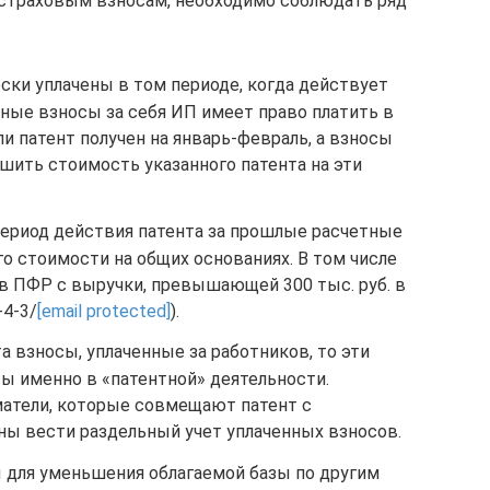
 страховым взносам, необходимо соблюдать ряд
ки уплачены в том периоде, когда действует
ные взносы за себя ИП имеет право платить в
ли патент получен на январь-февраль, а взносы
ьшить стоимость указанного патента на эти
период действия патента за прошлые расчетные
о стоимости на общих основаниях. В том числе
 в ПФР с выручки, превышающей 300 тыс. руб. в
-4-3/
[email protected]
).
а взносы, уплаченные за работников, то эти
ы именно в «патентной» деятельности.
матели, которые совмещают патент с
ны вести раздельный учет уплаченных взносов.
 для уменьшения облагаемой базы по другим