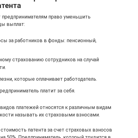
атента
ет предпринимателям право уменьшить
ды выплат:
сы за работников в фонды: пенсионный,
ному страхованию сотрудников на случай
ти.
езни, которые оплачивает работодатель.
редприниматель платит за себя.
 видов платежей относятся к различным видам
ткости называть их страховыми взносами.
стоимость патента за счет страховых взносов
м на 50%. Предприниматель, который трудится в