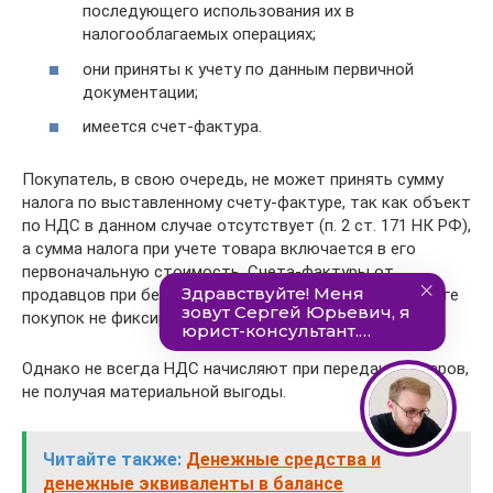
последующего использования их в
налогооблагаемых операциях;
они приняты к учету по данным первичной
документации;
имеется счет-фактура.
Покупатель, в свою очередь, не может принять сумму
налога по выставленному счету-фактуре, так как объект
по НДС в данном случае отсутствует (п. 2 ст. 171 НК РФ),
а сумма налога при учете товара включается в его
первоначальную стоимость. Счета-фактуры от
продавцов при безвозмездной передаче товара в книге
покупок не фиксируются.
Однако не всегда НДС начисляют при передаче товаров,
не получая материальной выгоды.
Читайте также:
Денежные средства и
денежные эквиваленты в балансе