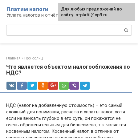
Перейти
Платим налоги
Для любых предложений по
к
Уплата налогов и отчётность
сайту: o-platil@cp9.ru
контенту
Поиск:
Главная
»
Про юрлиц
Что является объектом налогообложения по
НДС?
НДС (налог на добавленную стоимость) – это самый
сложный для понимания, расчета и уплаты налог, хотя
если не вникать глубоко в его суть, он покажется не
очень обременительным для бизнесмена, т.к. является
косвенным налогом. Косвенный налог, в отличие от
прямого, переносится на конечного потребителя.