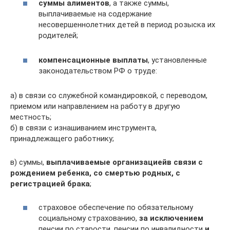
суммы алиментов
, а также суммы,
выплачиваемые на содержание
несовершеннолетних детей в период розыска их
родителей;
компенсационные выплаты
, установленные
законодательством РФ о труде:
а) в связи со служебной командировкой, с переводом,
приемом или направлением на работу в другую
местность;
б) в связи с изнашиванием инструмента,
принадлежащего работнику;
в) суммы,
выплачиваемые организацией
в связи с
рождением ребенка, со смертью родных, с
регистрацией брака
;
страховое обеспечение по обязательному
социальному страхованию,
за исключением
пенсии по старости, пенсии по инвалидности
и