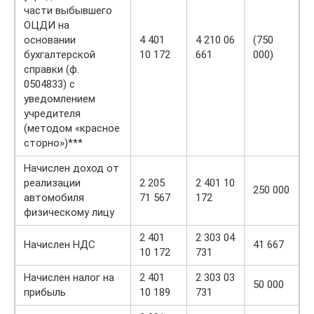
части выбывшего
ОЦДИ на
основании
4 401
4 210 06
(750
бухгалтерской
10 172
661
000)
справки (ф.
0504833) с
уведомлением
учредителя
(методом «красное
сторно»)***
Начислен доход от
реализации
2 205
2 401 10
250 000
автомобиля
71 567
172
физическому лицу
2 401
2 303 04
Начислен НДС
41 667
10 172
731
Начислен налог на
2 401
2 303 03
50 000
прибыль
10 189
731