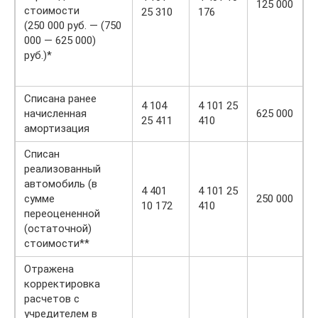
125 000
стоимости
25 310
176
(250 000 руб. — (750
000 — 625 000)
руб.)*
Списана ранее
4 104
4 101 25
начисленная
625 000
25 411
410
амортизация
Списан
реализованный
автомобиль (в
4 401
4 101 25
сумме
250 000
10 172
410
переоцененной
(остаточной)
стоимости**
Отражена
корректировка
расчетов с
учредителем в