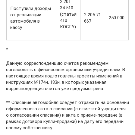
2 201
34 510
Поступили доходы
(статья
от реализации
2 205 71
250 000
410
автомобиля в
667
КОСГУ)
кассу
*
Данную корреспонденцию счетов рекомендуем
согласовать с финансовым органом или учредителем. В
настоящее время подготовлены проекты изменений в
инструкциях №174н, 183н, в которых указанная
корреспонденция счетов уже пре­дусмотрена.
** Списание автомобиля следует отражать на основании
оформленного акта о списании (с отметкой учредителя
о согласовании списания) и акта о приеме-передаче (в
рамках договора купли-продажи) на дату его передачи
новому собственнику.