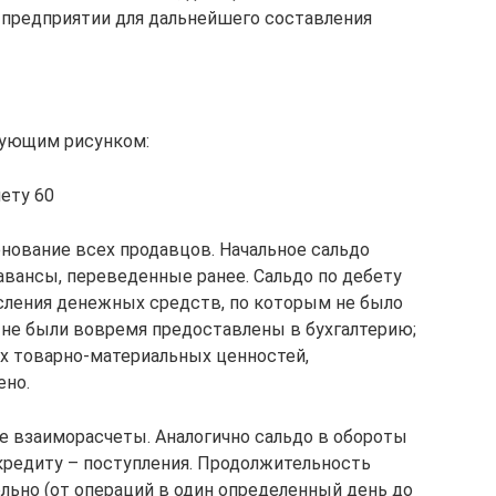
 предприятии для дальнейшего составления
дующим рисунком:
ету 60
нование всех продавцов. Начальное сальдо
авансы, переведенные ранее. Сальдо по дебету
сления денежных средств, по которым не было
не были вовремя предоставлены в бухгалтерию;
х товарно-материальных ценностей,
ено.
е взаиморасчеты. Аналогично сальдо в обороты
 кредиту – поступления. Продолжительность
льно (от операций в один определенный день до