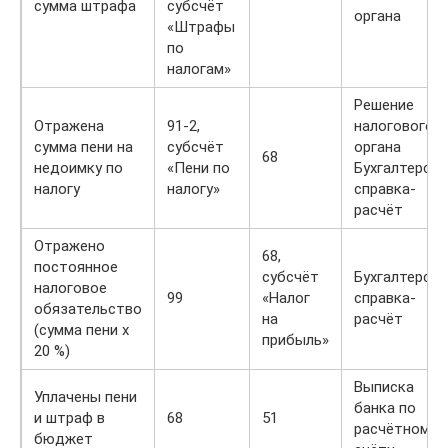
сумма штрафа
субсчёт
органа
«Штрафы
по
налогам»
Решение
Отражена
91-2,
налогового
сумма пени на
субсчёт
органа
68
недоимку по
«Пени по
Бухгалтерска
налогу
налогу»
справка-
расчёт
Отражено
68,
постоянное
субсчёт
Бухгалтерска
налоговое
99
«Налог
справка-
обязательство
на
расчёт
(сумма пени x
прибыль»
20 %)
Выписка
Уплачены пени
банка по
и штраф в
68
51
расчётному
бюджет