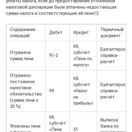
уплаты налога, если до предоставления уточнённой
налоговой декларации были уплачены недостающая
сумма налога и соответствующие ей пени13.
Содержание
Первичный
Дебет
Кредит
операций
документ
68,
Бухгалтерская
Отражена
субсчёт
91-2
справка-
сумма пени
«Пени по
расчёт
налогу»
Отражено
68,
постоянное
субсчёт
Бухгалтерская
налоговое
99
«Налог
справка-
обязательство
на
расчёт
(сумма пени x
прибыль»
20 %)
68,
Выписка
субсчёт
Уплачены пени
банка по
«Пени
51