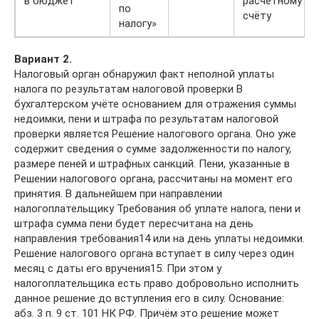
в бюджет
расчётному
по
счёту
налогу»
Вариант 2.
Налоговый орган обнаружил факт неполной уплаты
налога по результатам налоговой проверки В
бухгалтерском учёте основанием для отражения суммы
недоимки, пени и штрафа по результатам налоговой
проверки является Решение налогового органа. Оно уже
содержит сведения о сумме задолженности по налогу,
размере пеней и штрафных санкций. Пени, указанные в
Решении налогового органа, рассчитаны на момент его
принятия. В дальнейшем при направлении
налогоплательщику Требования об уплате налога, пени и
штрафа сумма пени будет пересчитана на день
направления требования14 или на день уплаты недоимки.
Решение налогового органа вступает в силу через один
месяц с даты его вручения15. При этом у
налогоплательщика есть право добровольно исполнить
данное решение до вступления его в силу. Основание:
абз. 3 п. 9 ст. 101 НК РФ. Причём это решение может