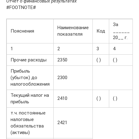
Отчёт о финансовых результатах
#FOOTNOTE#
За
Наименование
Пояснения
Код
______
показателя
20__ г.
1
2
3
4
Прочие расходы
2350
( )
( )
Прибыль
(убыток) до
2300
налогообложения
Текущий налог на
2410
( )
( )
прибыль
т.ч. постоянные
налоговые
2421
обязательства
(активы)