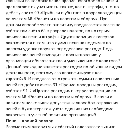
«санкции за несоблюдение правил налогообложения» и
предлагают их учитывать так же, как и штрафы, т. е. по
дебету счёта 99 «Прибыли и убытки» в корреспонденции
со счётом 68 «Расчёты по налогам и сборам». При
данном способе учёта аналитику предлагается вести по
субсчетам счёта 68 в разрезе налогов, по которым
начислены пени и штрафы. Другая позиция экспертов
заключается в том, что суммы пени на недоимку по
налогам удовлетворяют определению расхода. Ведь
начисление пеней приводит к возникновению у
организации обязательства и уменьшению её капитала7.
Данный расход не является расходом по обычным видам
деятельности, поэтому его квалифицируют как
«прочий»8. И предлагают отражать суммы начисленных
пеней по дебету счёта 91 «Прочие доходы и расходы»,
субсчёт 91-2 «Прочие расходы» в корреспонденции со
счётом 68 «Расчёты по налогам и сборам». В связи с
наличием нескольких допустимых способов отражения
пеней в бухгалтерском учёте один из них необходимо
закрепить в учётной политике организации9.
Пени – прочий расход
Рассмотрим алгоритмы действий налогоплательщика