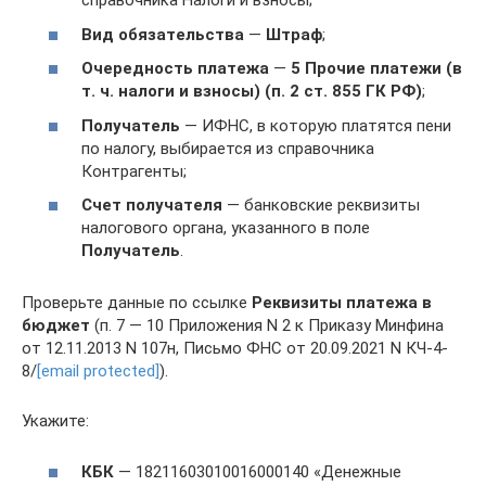
справочника Налоги и взносы;
Вид обязательства
—
Штраф
;
Очередность платежа
—
5
Прочие платежи (в
т. ч. налоги и взносы) (п. 2 ст. 855 ГК РФ)
;
Получатель
— ИФНС, в которую платятся пени
по налогу, выбирается из справочника
Контрагенты;
Счет получателя
— банковские реквизиты
налогового органа, указанного в поле
Получатель
.
Проверьте данные по ссылке
Реквизиты платежа в
бюджет
(п. 7 — 10 Приложения N 2 к Приказу Минфина
от 12.11.2013 N 107н, Письмо ФНС от 20.09.2021 N КЧ-4-
8/
[email protected]
).
Укажите:
КБК
— 18211603010016000140 «Денежные