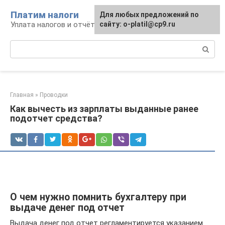
Перейти
Платим налоги
Для любых предложений по
к
Уплата налогов и отчётность
сайту: o-platil@cp9.ru
контенту
Поиск:
Главная
»
Проводки
Как вычесть из зарплаты выданные ранее
подотчет средства?
О чем нужно помнить бухгалтеру при
выдаче денег под отчет
Выдача денег под отчет регламентируется указанием