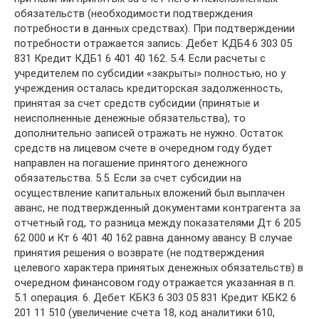
обязательств (необходимости подтверждения
потребности в данных средствах). При подтверждении
потребности отражается запись: Дебет КДБ4 6 303 05
831 Кредит КДБ1 6 401 40 162. 5.4. Если расчеты с
учредителем по субсидии «закрыты» полностью, но у
учреждения осталась кредиторская задолженность,
принятая за счет средств субсидии (принятые и
неисполненные денежные обязательства), то
дополнительно записей отражать не нужно. Остаток
средств на лицевом счете в очередном году будет
направлен на погашение принятого денежного
обязательства. 5.5. Если за счет субсидии на
осуществление капитальных вложений был выплачен
аванс, не подтвержденный документами контрагента за
отчетный год, то разница между показателями Дт 6 205
62 000 и Кт 6 401 40 162 равна данному авансу. В случае
принятия решения о возврате (не подтверждения
целевого характера принятых денежных обязательств) в
очередном финансовом году отражается указанная в п.
5.1 операция. 6. Дебет КБК3 6 303 05 831 Кредит КБК2 6
201 11 510 (увеличение счета 18, код аналитики 610,