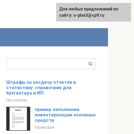
Для любых предложений по
сайту: o-platil@cp9.ru
Поиск:
Штрафы за несдачу отчетов в
статистику: справочник для
бухгалтера и ИП
Про юрлиц
пример заполнения
инвентаризации основных
средств
Проводки