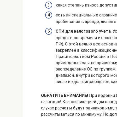
какая степень износа допусти
есть ли специальные ограниче
пребывание в аренде, лизинге и
СПИ для налогового учета
. 
средств по времени их полезно
РФ). С этой целью все основн
закреплен в классификационн
Правительством России в Пост
приведены коды по принятом
распределение ОС по группам
диапазон, внутри которого мо
числе и «долгоиграющего», как
ОБРАТИТЕ ВНИМАНИЕ!
При ведении б
налоговой Классификацией для опре
случае расчеты будут одинаковыми, 
рассчитываться по минимуму. Но доп