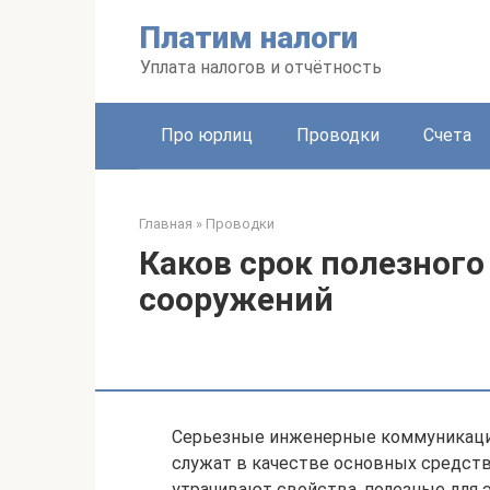
Перейти
Платим налоги
к
контенту
Уплата налогов и отчётность
Про юрлиц
Проводки
Счета
Главная
»
Проводки
Каков срок полезного
сооружений
Серьезные инженерные коммуникации,
служат в качестве основных средств
утрачивают свойства, полезные для э