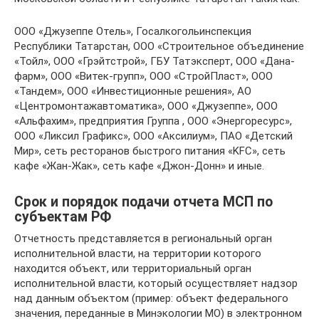
ООО «Джузеппе Отель», Госалкогольинспекция
Республики Татарстан, ООО «Строительное объединение
«Тойл», ООО «Грэйтстрой», ГБУ Татэксперт, ООО «Дана-
фарм», ООО «Витек-групп», ООО «СтройПласт», ООО
«Тандем», ООО «Инвестиционные решения», АО
«Центромонтажавтоматика», ООО «Джузеппе», ООО
«Альфахим», предприятия Группа , ООО «Энергоресурс»,
ООО «Ликсил Графикс», ООО «Аксилиум», ПАО «Детский
Мир», сеть ресторанов быстрого питания «KFC», сеть
кафе «Жан-Жак», сеть кафе «Джон-Донн» и иные.
Срок и порядок подачи отчета МСП по
субъектам РФ
Отчетность представляется в региональный орган
исполнительной власти, на территории которого
находится объект, или территориальный орган
исполнительной власти, который осуществляет надзор
над данным объектом (пример: объект федерального
значения, переданные в Минэкологии МО) в электронном