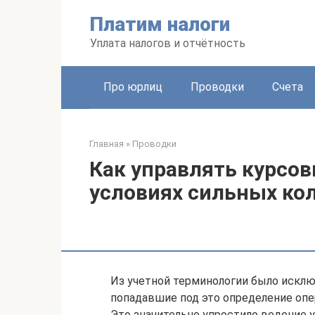
Перейти
Платим налоги
к
контенту
Уплата налогов и отчётность
Про юрлиц
Проводки
Счета
Главная
»
Проводки
Как управлять курсо
условиях сильных кол
Из учетной терминологии было исклю
попадавшие под это определение оп
Это значительно упростило ведение 