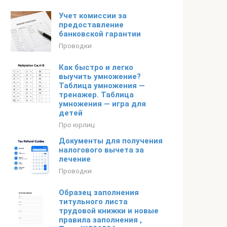
Учет комиссии за
предоставление
банковской гарантии
Проводки
Как быстро и легко
выучить умножение?
Таблица умножения —
тренажер. Таблица
умножения — игра для
детей
Про юрлиц
Документы для получения
налогового вычета за
лечение
Проводки
Образец заполнения
титульного листа
трудовой книжки и новые
правила заполнения ,