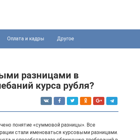
Оплата и кадры
Другое
выми разницами в
ебаний курса рубля?
чено понятие «суммовой разницы». Все
ерации стали именоваться курсовыми разницами.
учета и способствовало сближению требований в