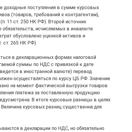
ые доходные поступления в сумме курсовых
вов (товаров, требований к контрагентам),
. 11 ст. 250 НК РФ). Второй источник
 обязательств, исчисляемых в инвалюте.
трат обусловлено уценкой активов и
 ст. 265 НК РФ).
ься в декларационных формах налоговой
агаемой суммы по НДС с привязкой к дате
х ведется в иностранной валюте) перевод
лжен осуществляться по курсу ЦБ РФ. Значение
овано на момент фактической выгрузки товаров
упления платежа за поставленную продукцию
едусмотрена. В итоге курсовые разницы в целях
 Величина курсовых разниц существенна для
ваются в декларации по НДС, но обязательно