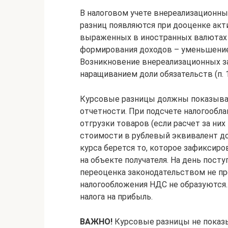
В налоговом учете внереализационн
разниц появляются при дооценке акти
выраженных в иностранных валютах (п
формирования доходов – уменьшение
Возникновение внереализационных за
наращиванием доли обязательств (п. 1.
Курсовые разницы должны показыват
отчетности. При подсчете налогообл
отгрузки товаров (если расчет за ни
стоимости в рублевый эквивалент до
курса берется то, которое зафиксир
на объекте получателя. На день пост
переоценка законодательством не пр
налогообложения НДС не образуются.
налога на прибыль.
ВАЖНО!
Курсовые разницы не показы