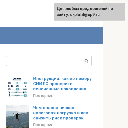
Для любых предложений по
сайту: o-platil@cp9.ru
Поиск:
Инструкция: как по номеру
СНИЛС проверить
пенсионные накопления
Про юрлиц
Чем опасна низкая
налоговая нагрузка и как
снизить риск проверок
Про юрлиц